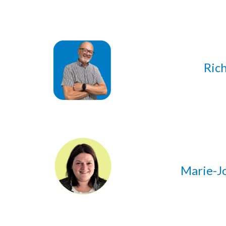
Ric
Marie-Jo