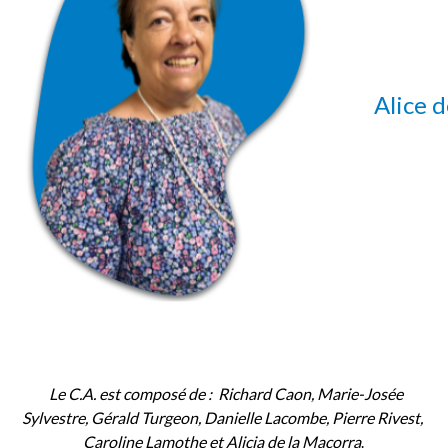
Alice 
Le C.A. est composé de : Richard Caon,
Marie-Josée
Sylvestre,
G
é
rald Turgeon
,
Danielle Lacombe,
Pierre Rivest,
Caroline Lamothe
et Alicia de la Macorra
.