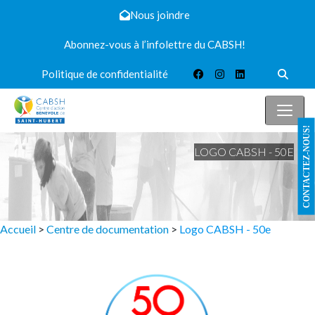
Nous joindre
Abonnez-vous à l’infolettre du CABSH!
Politique de confidentialité
CONTACTEZ-NOUS!
LOGO CABSH - 50E
Accueil
>
Centre de documentation
>
Logo CABSH - 50e