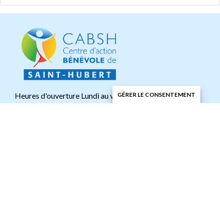
Heures d'ouverture Lundi au vendredi : 8h à 16h
GÉRER LE CONSENTEMENT
Adresses
3339, Grande Allée
Saint-Hubert (Québec)
J4T 2S9
Tél. : 450 656-9110
Fax : 450 656-9115
info@cab-saint-hubert.org